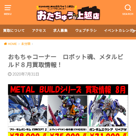
MENU
SEARCH
買取について
アクセス
求人募集
ウェブチラシ
イベントカレンダ
HOME
未分類
おもちゃコーナー ロボット魂、メタルビ
ルド８月買取情報！
2020年7月31日