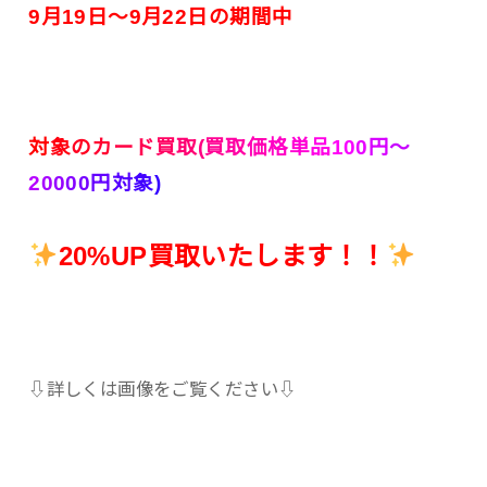
9月19日〜9月22日の期間中
対
象
の
カ
ー
ド
買
取
(
買
取
価
格
単
品
1
0
0
円
〜
2
0
0
0
0
円
対
象
)
20%UP買取いたします！！
⇩詳しくは画像をご覧ください⇩