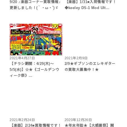
9/20 ♪楽器コーナー買取情報♪
【楽器】1/31■入荷情報です！
更新しました！(｀・ω・´)ゞ
◆keeley DS-1 Mod Ult…
2021年4月27日
2021年2月9日
【チラシ期間：4/29(木)～
2/9★ギブソンのエレキギター
5/5(水)】☆★《ゴールデンウ
の買取大募集中！★
ィーク祭》…
2021年2月24日
2020年12月26日
【楽器】2/24■買取情報です！
★年末年始★【大感謝祭】開