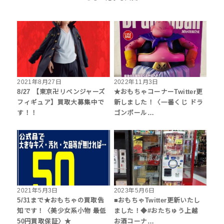
2021年8月27日
2022年11月3日
8/27 【東京卍リベンジャーズ
★おもちゃコーナーTwitter更
フィギュア】買取大募集中で
新しました！〈一番くじ ドラ
す！！
ゴンボール…
2021年5月3日
2023年5月6日
5/31まで★おもちゃの買取告
■おもちゃTwitter更新いたし
知です！〈美少女系小物 最低
ました！◆#おたちゅう上越
50円買取保証〉★
お酒コーナ…