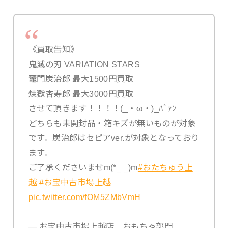
《買取告知》
鬼滅の刃 VARIATION STARS
竈門炭治郎 最大1500円買取
煉獄杏寿郎 最大3000円買取
させて頂きます！！！！(_・ω・)_ﾊﾞｧﾝ
どちらも未開封品・箱キズが無いものが対象
です。炭治郎はセピアver.が対象となっており
ます。
ご了承くださいませm(*_ _)m
#おたちゅう上
越
#お宝中古市場上越
pic.twitter.com/fOM5ZMbVmH
— お宝中古市場上越店 おもちゃ部門