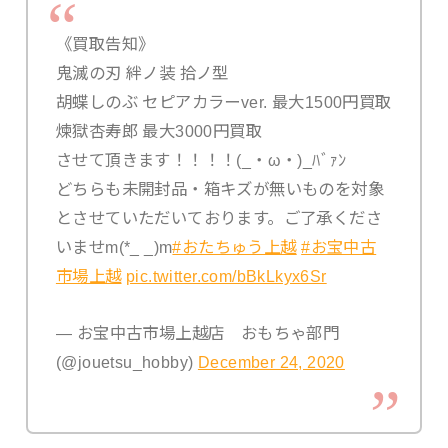
《買取告知》
鬼滅の刃 絆ノ装 拾ノ型
胡蝶しのぶ セピアカラーver. 最大1500円買取
煉獄杏寿郎 最大3000円買取
させて頂きます！！！！(_・ω・)_ﾊﾞｧﾝ
どちらも未開封品・箱キズが無いものを対象
とさせていただいております。ご了承くださ
いませm(*_ _)m
#おたちゅう上越
#お宝中古
市場上越
pic.twitter.com/bBkLkyx6Sr
— お宝中古市場上越店 おもちゃ部門
(@jouetsu_hobby)
December 24, 2020