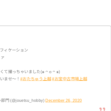
フィケーション
ファ
っちゃいました(๑ ᴖ ᴑ ᴖ ๑)
いませ〜！
#おたちゅう上越
#お宝中古市場上越
@jouetsu_hobby)
December 26, 2020