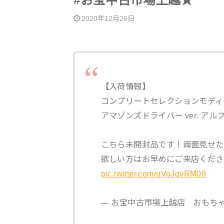
#お宝中古市場上越★
2020年12月26日
【入荷情報】
コンプリートセレクションモディ
アマゾンズドライバー ver. アル
こちら未開封品です！両面見せたくて撮
欲しい方はお早めにご来店くださ
pic.twitter.com/uVoJqvRM09
— お宝中古市場上越店 おもちゃ部門 (