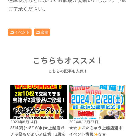
在庫状況などによってお値段が変動いたします。予め
ご了承ください。
イベント
家電
こちらもオススメ！
2023年8月14日
2024年12月27日
8/14(月)〜8/16(水)★上越店ガ
★☆
おたちゅう上越店週末
チャ祭もいよいよ佳境！Z賞を
イベント情報
☆★