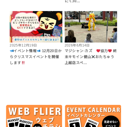
にて30…
2025年12月19日
2026年6月14日
イベント情報
12月20日か
マジシャン·カズ
協力
終
らクリスマスイベントを開催
末キモイン健山
おたちゅう
します
上越店スペ…