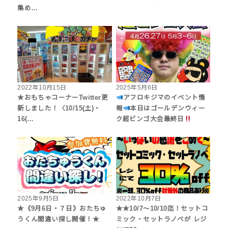
集め…
2022年10月15日
2025年5月6日
★おもちゃコーナーTwitter更
アフロキジマのイベント情
新しました！〈10/15(土)・
報
本日はゴールデンウィー
16(…
ク超ビンゴ大会最終日
2025年9月5日
2022年10月7日
★《9月6日・７日》おたちゅ
★★10/7～10/10迄！セットコ
うくん間違い探し開催！★
ミック・セットラノベが レジ