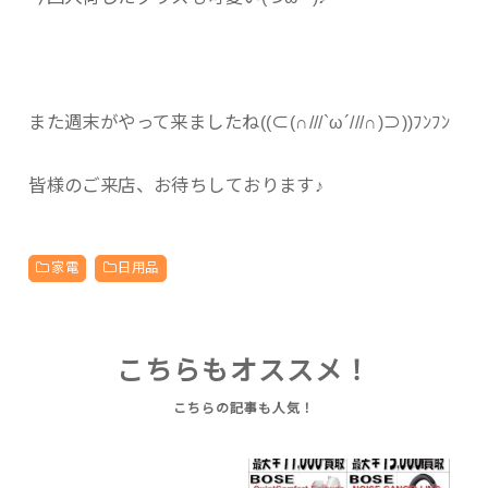
また週末がやって来ましたね((⊂(∩///`ω´///∩)⊃))ﾌﾝﾌﾝ
皆様のご来店、お待ちしております♪
家電
日用品
こちらもオススメ！