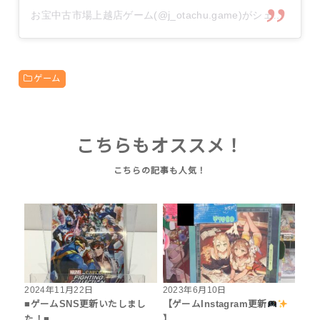
お宝中古市場上越店ゲーム(@j_otachu.game)がシェアした投稿
ゲーム
こちらもオススメ！
2024年11月22日
2023年6月10日
■ゲームSNS更新いたしまし
【ゲームInstagram更新
た！■
】