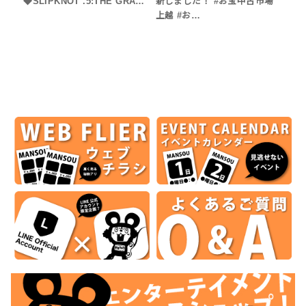
◆SLIPKNOT .5:THE GRA…
新しました！ #お宝中古市場
上越 #お…