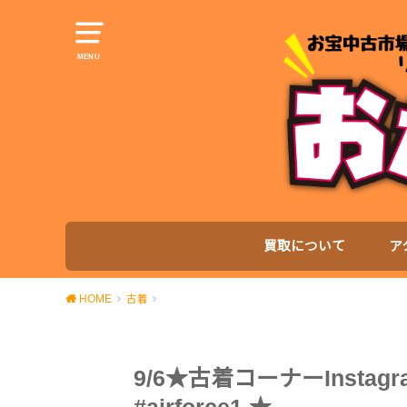
MENU
買取について
ア
HOME
古着
9/6★古着コーナーInstagr