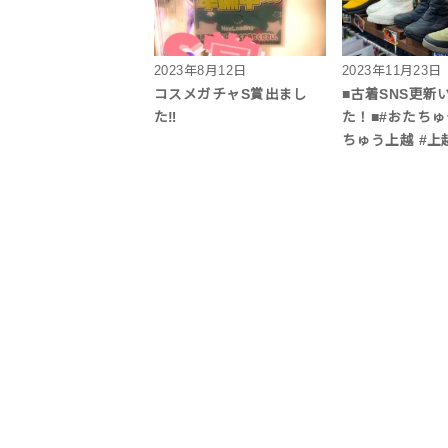
2023年8月12日
2023年11月23日
コスメガチャS賞出まし
■古着SNS更新
た‼︎
た！■#おたちゅ
ちゅう上越 #上