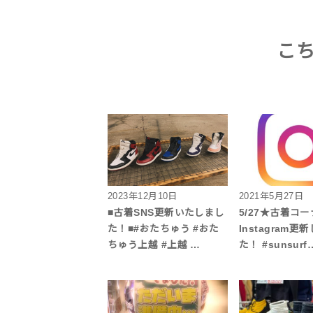
こ
2023年12月10日
2021年5月27日
■古着SNS更新いたしまし
5/27★古着コ
た！■#おたちゅう #おた
Instagram更
ちゅう上越 #上越 …
た！ #sunsurf