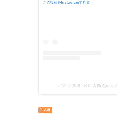
この投稿をInstagramで見る
お宝中古市場上越店 古着(@joets
古着