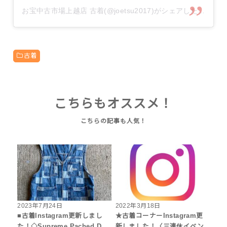
お宝中古市場上越店 古着(@joetsu2017)がシェアした投稿
古着
こちらもオススメ！
2023年7月24日
2022年3月18日
■古着Instagram更新しまし
★古着コーナーInstagram更
た！◇Supreme Pached D…
新しました！〈三連休イベン