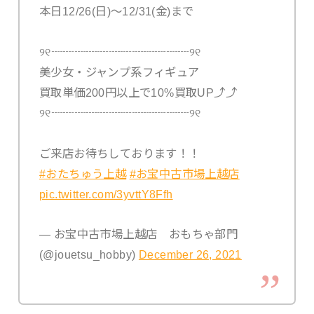
本日12/26(日)～12/31(金)まで
୨୧┈┈┈┈┈┈┈┈┈┈┈┈୨୧
美少女・ジャンプ系フィギュア
買取単価200円以上で10%買取UP⤴⤴
୨୧┈┈┈┈┈┈┈┈┈┈┈┈୨୧
ご来店お待ちしております！！
#おたちゅう上越
#お宝中古市場上越店
pic.twitter.com/3yvttY8Ffh
— お宝中古市場上越店 おもちゃ部門
(@jouetsu_hobby)
December 26, 2021