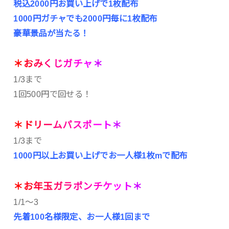
税込2000円お買い上げで1枚配布
1000円ガチャでも2000円毎に1枚配布
豪華景品が当たる！
＊
お
み
く
じ
ガ
チ
ャ
＊
1/3まで
1回500円で回せる！
＊
ド
リ
ー
ム
パ
ス
ポ
ー
ト
＊
1/3まで
1000円以上お買い上げでお一人様1枚mで配布
＊
お
年
玉
ガ
ラ
ポ
ン
チ
ケ
ッ
ト
＊
1/1～3
先着100名様限定、お一人様1回まで