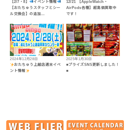
【2/7・8】
イベント情報
12/21 【AppleWatch・
【おたちゅうスタッフとシー
AirPods各種】超高価買取中
ル交換会】の追加…
です！
2024年12月28日
2025年1月30日
おたちゅう上越店週末イベ
■プライズSNS更新しました！
ント情報
■