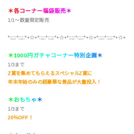
＊
各
コ
ー
ナ
ー
福
袋
販
売
＊
1/1～数量限定販売
*:;;;:*:;;;:*+☆+*:;;;:*:;;;:*+☆+*:;;;:*:;;;:*+☆+*:;;;:*:;;;:*+☆+
＊
1
0
0
0
円
ガ
チ
ャ
コ
ー
ナ
ー
特
別
企
画
＊
1/3まで
Z賞を集めてもらえるスペシャルZ賞に
年末年始のみの超豪華な景品が大量投入！
＊
お
も
ち
ゃ
＊
1/3まで
20％OFF！