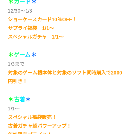
＊
カ
ー
ド
＊
12/30～1/3
ショーケースカード10％OFF！
サプライ福袋 1/1～
スペシャルガチャ 1/1～
＊
ゲ
ー
ム
＊
1/3まで
対象のゲーム機本体と対象のソフト同時購入で2000
円引き！
＊
古
着
＊
1/1～
スペシャル福袋販売！
古着ガチャ超パワーアップ！