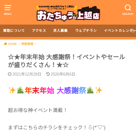
MENU
SEARCH
買取について
アクセス
求人募集
ウェブチラシ
イベントカレンダ
HOME
買取情報
☆★年末年始 大感謝祭！イベントやセール
が盛りだくさん！★☆
2021年12月28日
2026年6月6日
年
末
年
始
大
感
謝
祭
超お得な神イベント満載！
まずはこちらのチラシをチェック！⇩(*’▽’)