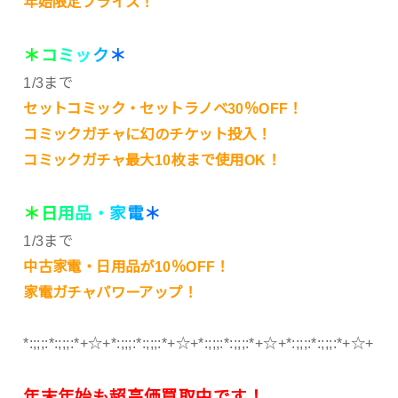
年始限定プライス！
＊
コ
ミ
ッ
ク
＊
1/3まで
セットコミック・セットラノベ30％OFF！
コミックガチャに幻のチケット投入！
コミックガチャ最大10枚まで使用OK！
＊
日
用
品
・
家
電
＊
1/3まで
中古家電・日用品が10％OFF！
家電ガチャパワーアップ！
*:;;;:*:;;;:*+☆+*:;;;:*:;;;:*+☆+*:;;;:*:;;;:*+☆+*:;;;:*:;;;:*+☆+
年末年始も超高価買取中です！