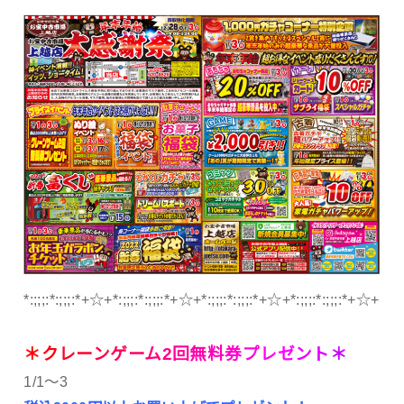
*:;;;:*:;;;:*+☆+*:;;;:*:;;;:*+☆+*:;;;:*:;;;:*+☆+*:;;;:*:;;;:*+☆+
＊
ク
レ
ー
ン
ゲ
ー
ム
2
回
無
料
券
プ
レ
ゼ
ン
ト
＊
1/1～3