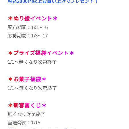
税込2000円以上お買い上げでプレゼント！
＊
ぬ
り
絵
イ
ベ
ン
ト
＊
配布期間：1/3～16
応募期間：1/3～17
＊
プ
ラ
イ
ズ
福
袋
イ
ベ
ン
ト
＊
1/1～無くなり次第終了
＊
お
菓
子
福
袋
＊
1/1～無くなり次第終了
＊
新
春
富
く
じ
＊
無くなり次第終了
当選発表：1/15