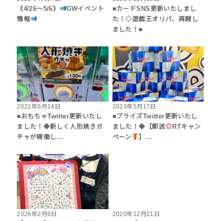
《4/26～5/6》
GWイベント
■カードSNS更新いたしまし
情報
た！◇遊戯王オリパ、再開し
ました！■
2022年6月14日
2023年5月17日
■おもちゃTwitter更新いたし
■プライズTwitter更新いたし
ました！◆新しく人形焼きガ
ました！◆【郵送
RTキャン
チャが稼働し…
ペーン
】…
2026年2月6日
2020年12月21日