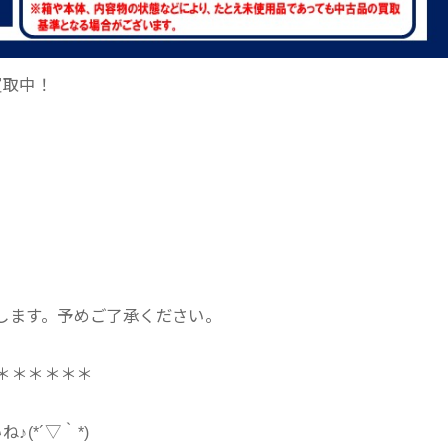
買取中！
。
します。予めご了承ください。
＊＊＊＊＊＊
(*´▽｀*)