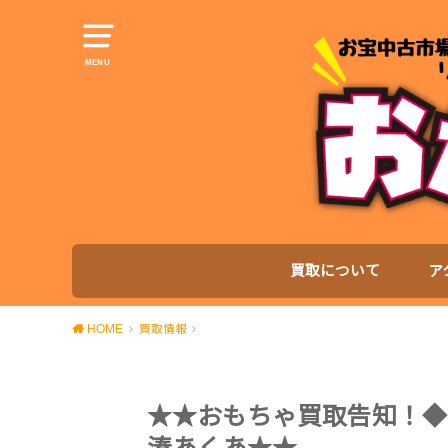
MENU
買取について
ア
HOME
買取情報
★★おもちゃ買取告知！◆ホロライブ 