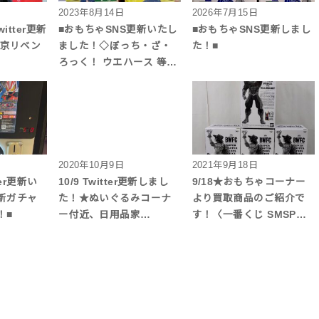
2023年8月14日
2026年7月15日
itter更新
■おもちゃSNS更新いたし
■おもちゃSNS更新しまし
東京リベン
ました！◇ぼっち・ざ・
た！■
ろっく！ ウエハース 等…
2020年10月9日
2021年9月18日
er更新い
10/9 Twitter更新しまし
9/18★おもちゃコーナー
新ガチャ
た！★ぬいぐるみコーナ
より買取商品のご紹介で
！■
ー付近、日用品家…
す！〈一番くじ SMSP…