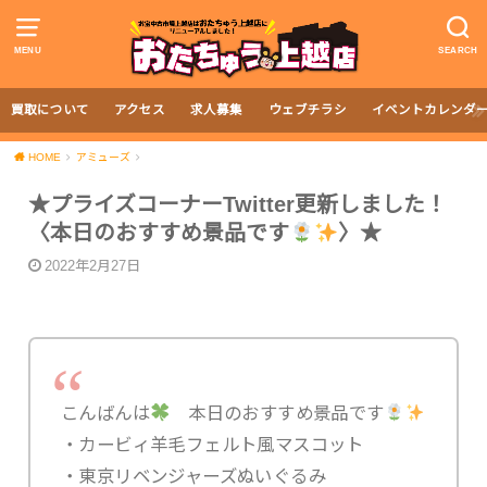
MENU
SEARCH
買取について
アクセス
求人募集
ウェブチラシ
イベントカレンダ
HOME
アミューズ
★プライズコーナーTwitter更新しました！
〈本日のおすすめ景品です
〉★
2022年2月27日
こんばんは
本日のおすすめ景品です
・カービィ羊毛フェルト風マスコット
・東京リベンジャーズぬいぐるみ