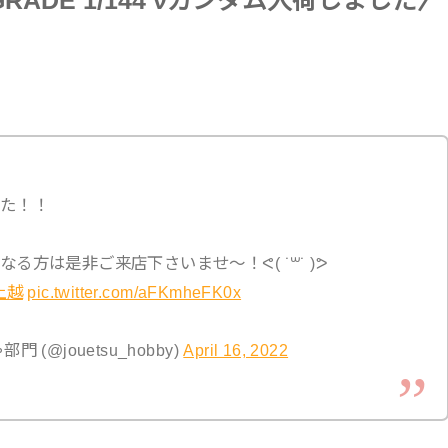
GRADE 1/144 νガンダム入荷しました〉
た！！
方は是非ご来店下さいませ〜！ᕙ( ˙꒳​˙ )ᕗ
上越
pic.twitter.com/aFKmheFK0x
@jouetsu_hobby)
April 16, 2022