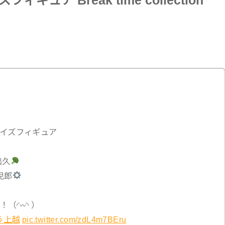
ア Break time collection
イズフィギュア
谷出久
鋭児郎
（◜𖥦◝ ）
う上越
pic.twitter.com/zdL4m7BEru