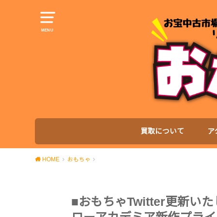
MENU
買取について
ア
HOME
おもちゃ
■おもちゃTwitter更