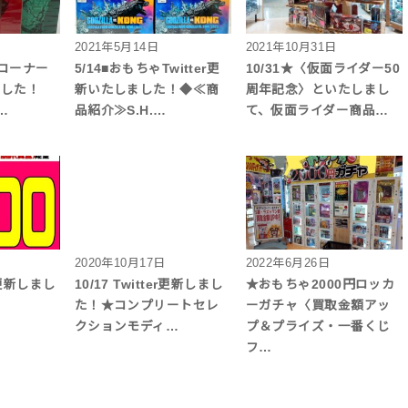
2021年5月14日
2021年10月31日
ゃコーナー
5/14■おもちゃTwitter更
10/31★〈仮面ライダー50
しました！
新いたしました！◆≪商
周年記念〉といたしまし
…
品紹介≫S.H.…
て、仮面ライダー商品…
2020年10月17日
2022年6月26日
更新しまし
10/17 Twitter更新しまし
★おもちゃ2000円ロッカ
た！★コンプリートセレ
ーガチャ〈買取金額アッ
クションモディ…
プ＆プライズ・一番くじ
フ…