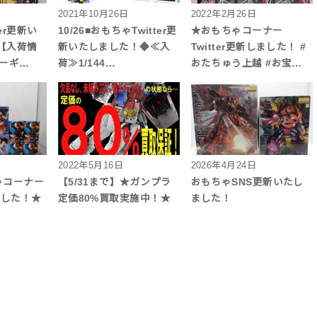
2021年10月26日
2022年2月26日
er更新い
10/26■おもちゃTwitter更
★おもちゃコーナー
【入荷情
新いたしました！◆≪入
Twitter更新しました！ #
ダーギ…
荷≫1/144…
おたちゅう上越 #お宝…
2022年5月16日
2026年4月24日
ちゃコーナー
【5/31まで】★ガンプラ
おもちゃSNS更新いたし
しました！★
定価80%買取実施中！★
ました！