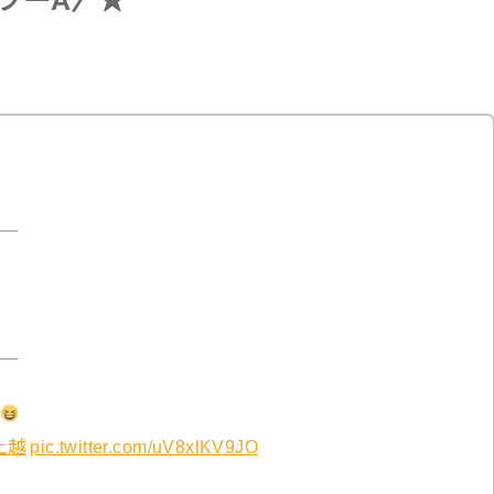
ャンプーA〉★
＿
＿
上越
pic.twitter.com/uV8xlKV9JO