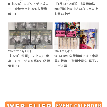
■【DVD】ジブリ・ディズニ
【1月23〜24日】《表示価格
ー・全巻セットDVD入荷情
500円以上の中古CD》2点以上
報！■
お買い上げ…
2022年11月17日
2021年9月16日
【DVD】邦画(モノクロ)・音
9/16■DVD入荷情報です！◆星
楽・ミュージカル系DVD入荷
界の戦旗 ・聖闘士星矢 冥王ハ
情報！■
ーデス冥…