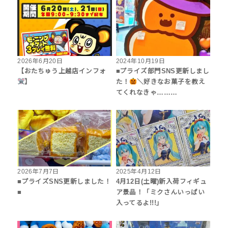
2026年6月20日
2024年10月19日
【おたちゅう上越店インフォ
■プライズ部門SNS更新しまし
】
た！
＼好きなお菓子を教え
てくれなきゃ………
2026年7月7日
2025年4月12日
■プライズSNS更新しました！
4月12日(土曜)新入荷フィギュ
■
ア景品！「ミクさんいっぱい
入ってるよ!!!」