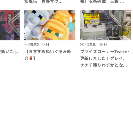
疾風伝 春野サク…
報》呪術廻戦 三輪 …
2026年2月8日
2023年6月18日
更新いたし
【おすすめぬいぐるみ紹
プライズコーナーTwitter
介
】
更新しました！グレイ、
ナナチ残りわずかとな…