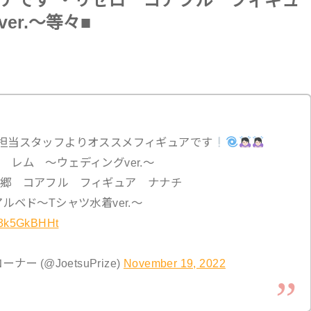
アです ・リゼロ コアフル フィギュ
er.〜等々■
担当スタッフよりオススメフィギュアです
レム 〜ウェディングver.〜
郷 コアフル フィギュア ナナチ
ルベド〜Tシャツ水着ver.〜
/J3k5GkBHHt
 (@JoetsuPrize)
November 19, 2022