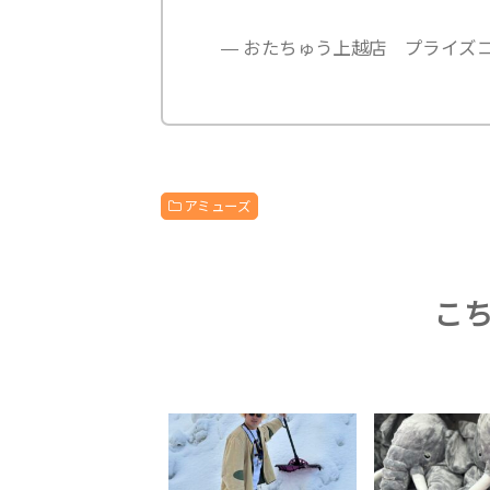
— おたちゅう上越店 プライズコーナー
アミューズ
こ