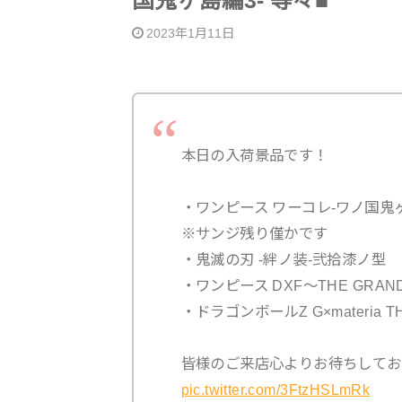
国鬼ヶ島編3- 等々■
2023年1月11日
本日の入荷景品です！
・ワンピース ワーコレ-ワノ国鬼ヶ
※サンジ残り僅かです
・鬼滅の刃 -絆ノ装-弐拾漆ノ型
・ワンピース DXF～THE GRANDL
・ドラゴンボールZ G×materia TH
皆様のご来店心よりお待ちしてお
pic.twitter.com/3FtzHSLmRk