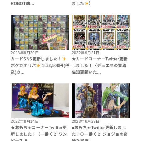
ROBOT魂…
ました
】
2023年8月20日
2022年9月21日
カードSNS更新しました！
★カードコーナーTwitter更新
ポケカオリパ
1回2,500円(税
しました！〈デュエマの買取
込)カ…
告知更新いた…
2022年8月14日
2023年6月29日
★おもちゃコーナーTwitter更
■おもちゃTwitter更新しまし
新しました！〈一番くじ ワン
た！◇一番くじ ジョジョの奇
ピース E…
妙な冒険 …