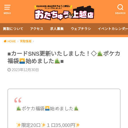
MENU
SEARCH
買取について
アクセス
求人募集
ウェブチラシ
イベントカレンダ
HOME
買取情報
■カードSNS更新いたしました！◇
ポケカ
福袋
始めました
■
2023年12月30日
ポケカ福袋
始めました
限定20口
１口35,000円