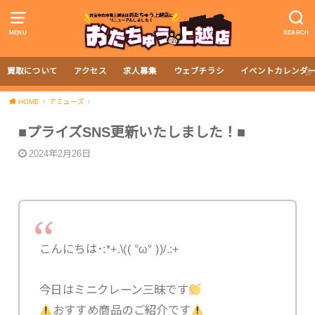
MENU
SEARCH
買取について
アクセス
求人募集
ウェブチラシ
イベントカレンダ
HOME
アミューズ
■プライズSNS更新いたしました！■
2024年2月26日
こんにちは･:*+.\(( °ω° ))/.:+
今日はミニクレーン三昧です
おすすめ商品のご紹介です