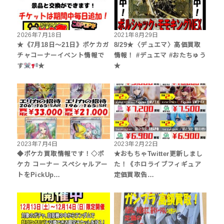
2026年7月18日
2021年8月29日
★《7月18日～21日》ポケカガ
8/29★〈デュエマ〉高価買取
チャコーナーイベント情報で
情報！ #デュエマ #おたちゅう
す
★
★
2023年7月4日
2023年2月22日
◆ポケカ買取情報です！◇ポ
★おもちゃTwitter更新しまし
ケカ コーナー スペシャルアー
た！《ホロライブフィギュア
トをPickUp…
定価買取告…