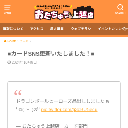
MENU
SEARCH
買取について
アクセス
求人募集
ウェブチラシ
イベントカレンダ
HOME
カード
■カードSNS更新いたしました！■
2024年10月9日
ドラゴンボールヒーローズ品出ししましたぁ
⁽⁠⁽⁠ଘ⁠(⁠ ⁠ˊ⁠ᵕ⁠ˋ⁠ ⁠)⁠ଓ⁠⁾⁠⁾
pic.twitter.com/tj3cBU5ecu
— おたちゅう上越店 カード部門