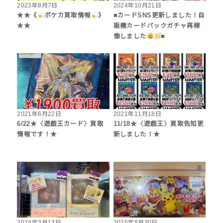
2023年8月7日
2024年10月21日
★★《
ポケカ買取情報
》
■カードSNS更新しました！自
★★
販機カードパックガチャ再稼
働しました
■
2021年6月22日
2021年11月18日
6/22★〈遊戯王カード〉買取
11/18★〈遊戯王〉買取告知更
情報です！★
新しました！★
2024年3月13日
2025年8月30日