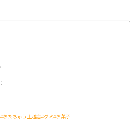
ミ
）
#おたちゅう上越店
#グミ
#お菓子