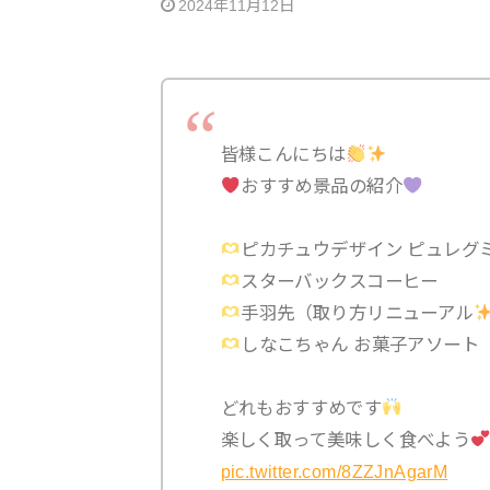
2024年11月12日
皆様こんにちは
おすすめ景品の紹介
ピカチュウデザイン ピュレグ
スターバックスコーヒー
手羽先（取り方リニューアル
しなこちゃん お菓子アソート
どれもおすすめです
楽しく取って美味しく食べよう
pic.twitter.com/8ZZJnAgarM