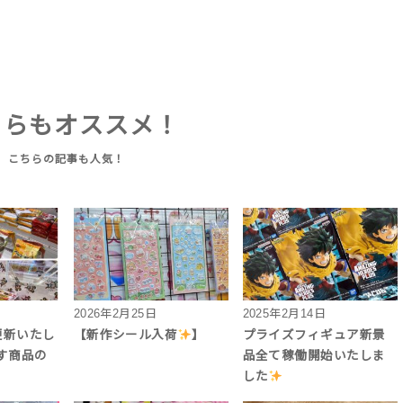
ちらもオススメ！
2026年2月25日
2025年2月14日
更新いたし
【新作シール入荷
】
プライズフィギュア新景
す商品の
品全て稼働開始いたしま
した