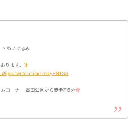
！？ぬいぐるみ
ております。
上越
pic.twitter.com/Tn1cyPN1SS
ームコーナー 高田公園から徒歩約5分