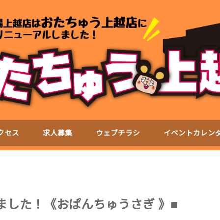
クセス
求人募集
ウェブチラシ
イベントカレン
ました！《おぱんちゅうさぎ 》■