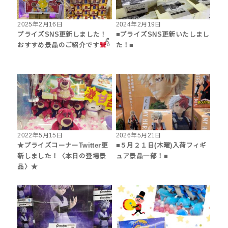
2025年2月16日
2024年2月19日
プライズSNS更新しました！
■プライズSNS更新いたしまし
おすすめ景品のご紹介です
ིྀ
た！■
2022年5月15日
2026年5月21日
★プライズコーナーTwitter更
■５月２１日(木曜)入荷フィギ
新しました！〈本日の登場景
ュア景品一部！■
品〉★