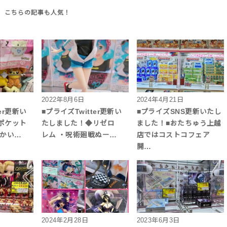
2022年8月6日
2024年4月21日
er更新い
■プライズTwitter更新い
■プライズSNS更新いたし
ポケット
たしました！◆リゼロ
ました！■おたちゅう上越
っかい…
レム ・呪術廻戦ぬー…
店ではコストコフェア
開…
2024年2月28日
2023年6月3日