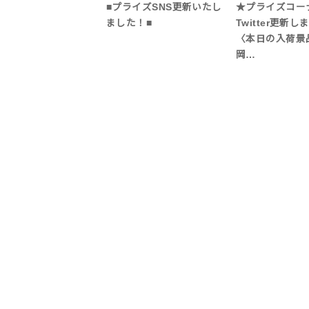
■プライズSNS更新いたし
★プライズコー
ました！■
Twitter更新
〈本日の入荷景
岡…