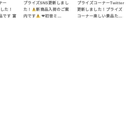
ナー
プライズSNS更新しまし
プライズコーナーTwitter
しました！
た！
新商品入荷のご案
更新しました！プライズ
品です 富
内です
❤︎初音ミ…
コーナー楽しい景品た…