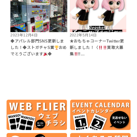
2023年12月4日
2022年5月14日
◆アパレル部門SNS更新しま
★おもちゃコーナーTwitter更
した！◆ストガチャS賞
おめ
新しました！〈
買取大募
でとうございます
◆
集
‼…