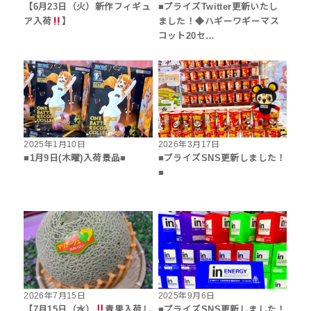
【6月23日（火）新作フィギュ
■プライズTwitter更新いたし
ア入荷
】
ました！◆ハギーワギーマス
コット20セ…
2025年1月10日
2026年3月17日
■1月9日(木曜)入荷景品■
■プライズSNS更新しました！
■
2026年7月15日
2025年9月6日
【7月15日（水）
青果入荷し
■プライズSNS更新しました！