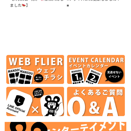
ました
】
■