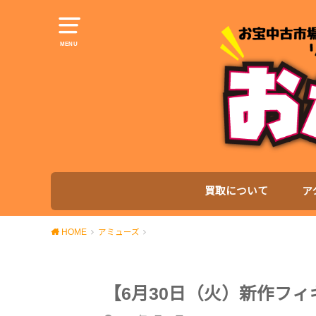
MENU
買取について
ア
HOME
アミューズ
【6月30日（火）新作フ