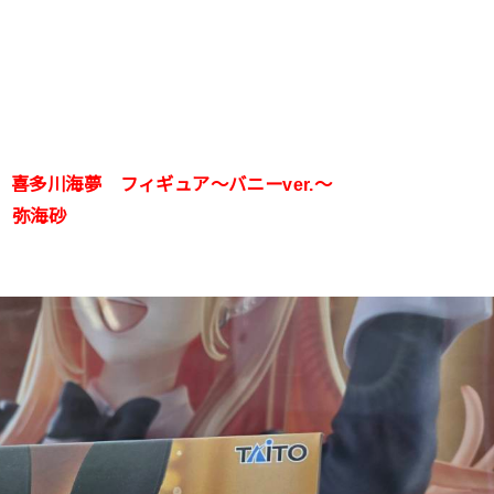
t 喜多川海夢 フィギュア～バニーver.～
ア 弥海砂