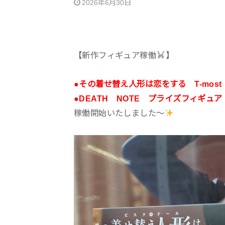
2026年6月30日
【新作フィギュア稼働
】
●その着せ替え人形は恋をする T-mos
●DEATH NOTE プライズフィギュ
稼働開始いたしました～