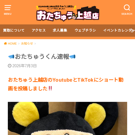
MENU
SEARCH
買取について
アクセス
求人募集
ウェブチラシ
イベントカレンダ
HOME
お知らせ
おたちゅうくん速報
2026年7月3日
おたちゅう上越店のYoutubeとTikTokにショート動
画を投稿しました