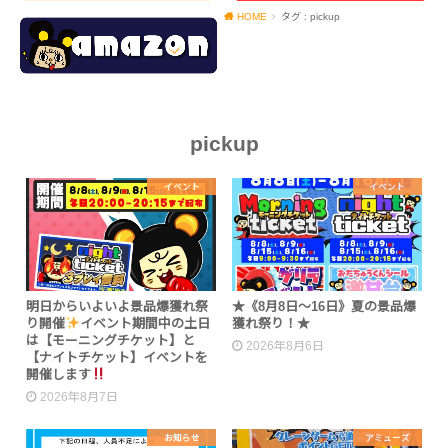
HOME
タグ : pickup
pickup
イベント
イベント
明日からいよいよ景品爆獲れ祭
★《8月8日～16日》夏の景品爆
り開催
イベント期間中の土日
獲れ祭り！★
は【モーニングチケット】と
2026年8月6日
【ナイトチケット】イベントを
開催します
2026年8月7日
お知らせ
アミューズ