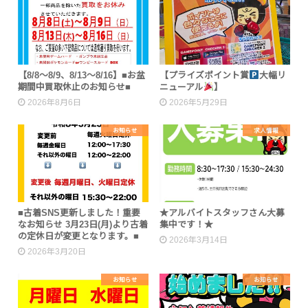
【8/8～8/9、8/13～8/16】■お盆
【プライズポイント賞
大幅リ
期間中買取休止のお知らせ■
ニューアル
】
2026年8月6日
2026年5月29日
お知らせ
求人情報
■古着SNS更新しました！重要
★アルバイトスタッフさん大募
なお知らせ 3月23日(月)より古着
集中です！★
の定休日が変更となります。■
2026年3月14日
2026年3月20日
お知らせ
お知らせ